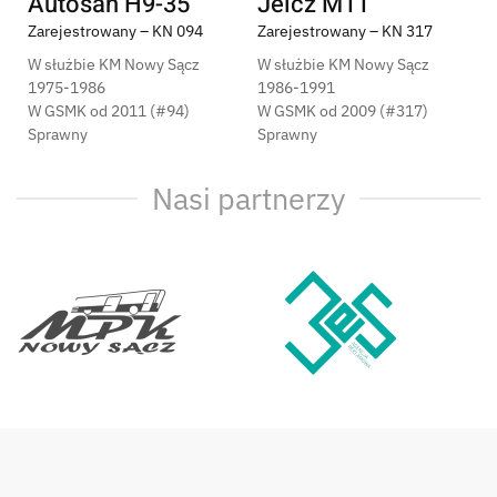
Autosan H9-35
Jelcz M11
Z
Zarejestrowany – KN 094
Zarejestrowany – KN 317
W
W służbie KM Nowy Sącz
W służbie KM Nowy Sącz
1
1975-1986
1986-1991
W
W GSMK od 2011 (#94)
W GSMK od 2009 (#317)
S
Sprawny
Sprawny
Nasi partnerzy