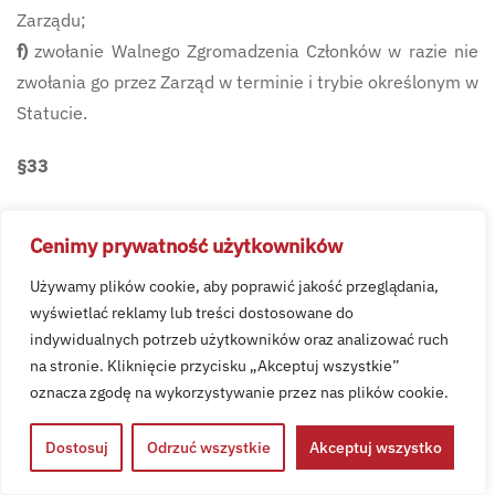
Zarządu;
f)
zwołanie Walnego Zgromadzenia Członków w razie nie
zwołania go przez Zarząd w terminie i trybie określonym w
Statucie.
§33
1.
Przewodniczący lub członkowie Komisji Rewizyjnej
Cenimy prywatność użytkowników
mają prawo brać udział, z głosem doradczym, w
posiedzeniach Zarządu.
Używamy plików cookie, aby poprawić jakość przeglądania,
2.
Członkowie Komisji Rewizyjnej nie mogą pełnić innych
wyświetlać reklamy lub treści dostosowane do
indywidualnych potrzeb użytkowników oraz analizować ruch
funkcji we władzach Klubu.
na stronie. Kliknięcie przycisku „Akceptuj wszystkie”
3.
Komisja Rewizyjna działa na podstawie uchwalonego
oznacza zgodę na wykorzystywanie przez nas plików cookie.
przez siebie regulaminu.
Dostosuj
Odrzuć wszystkie
Akceptuj wszystko
§34