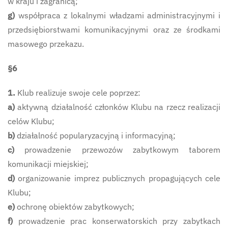
w kraju i zagranicą;
g)
współpraca z lokalnymi władzami administracyjnymi i
przedsiębiorstwami komunikacyjnymi oraz ze środkami
masowego przekazu.
§6
1.
Klub realizuje swoje cele poprzez:
a)
aktywną działalność członków Klubu na rzecz realizacji
celów Klubu;
b)
działalność popularyzacyjną i informacyjną;
c)
prowadzenie przewozów zabytkowym taborem
komunikacji miejskiej;
d)
organizowanie imprez publicznych propagujących cele
Klubu;
e)
ochronę obiektów zabytkowych;
f)
prowadzenie prac konserwatorskich przy zabytkach