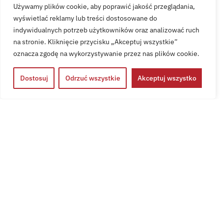
Używamy plików cookie, aby poprawić jakość przeglądania,
nim wziąć udział.
wyświetlać reklamy lub treści dostosowane do
Szczególne podziękowania dla MPK Rzeszów za
indywidualnych potrzeb użytkowników oraz analizować ruch
udostępnienie pojazdu, kierowcom Sebastianowi i
na stronie. Kliknięcie przycisku „Akceptuj wszystkie”
Zygmuntowi, którzy nim przyjechali a także, MPK Nowy
oznacza zgodę na wykorzystywanie przez nas plików cookie.
Sącz za udostępnienie miejsca postojowego i możliwość
wyjazdu na linie.
Dostosuj
Odrzuć wszystkie
Akceptuj wszystko
Ostatnie wpisy: