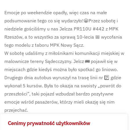
Emocje po weekendzie opadły, więc czas na małe
podsumowanie tego co się wydarzyło!😀Przez sobotę i
niedziele gościliśmy u nas Jelcza PR110U #442 z MPK
Rzeszów, a to wszystko za sprawą 10-lecia 📅 wycofania
tego modelu z taboru MPK Nowy Sącz.
W sobotę udaliśmy z miłośnikami komunikacji miejskiej w
malownicze tereny Sądecczyzny. Jelcz 🚌 pojawił się w
miejscach gdzie kiedyś można było spotkać go liniowo.
Drugiego dnia autobus wyruszył na trasę linii nr 7️⃣ gdzie
wykonał 5 kursów. Była to okazja na swoisty „powrót do
przeszłości”, taki pojazd wzbudzał bardzo pozytywne
emocje wśród pasażerów, którzy mieli okazję się nim
przejechać.
Dziękujemy wszystkim którzy przyczynili się do organizacji
Cenimy prywatność użytkowników
tego wydarzenia, a także, tym którzy zdecydowali się w